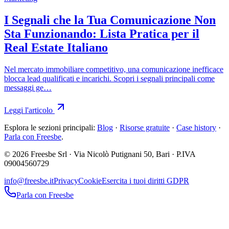
I Segnali che la Tua Comunicazione Non
Sta Funzionando: Lista Pratica per il
Real Estate Italiano
Nel mercato immobiliare competitivo, una comunicazione inefficace
blocca lead qualificati e incarichi. Scopri i segnali principali come
messaggi ge…
Leggi l'articolo
Esplora le sezioni principali:
Blog
·
Risorse gratuite
·
Case history
·
Parla con Freesbe
.
© 2026 Freesbe Srl · Via Nicolò Putignani 50, Bari · P.IVA
09004560729
info@freesbe.it
Privacy
Cookie
Esercita i tuoi diritti GDPR
Parla con Freesbe