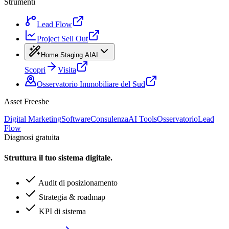
Strumenti
Lead Flow
Project Sell Out
Home Staging AI
AI
Scopri
Visita
Osservatorio Immobiliare del Sud
Asset Freesbe
Digital Marketing
Software
Consulenza
AI Tools
Osservatorio
Lead
Flow
Diagnosi gratuita
Struttura il tuo sistema digitale.
Audit di posizionamento
Strategia & roadmap
KPI di sistema