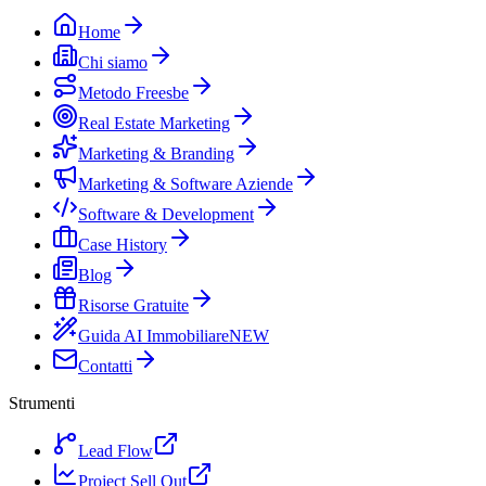
Home
Chi siamo
Metodo Freesbe
Real Estate Marketing
Marketing & Branding
Marketing & Software Aziende
Software & Development
Case History
Blog
Risorse Gratuite
Guida AI Immobiliare
NEW
Contatti
Strumenti
Lead Flow
Project Sell Out