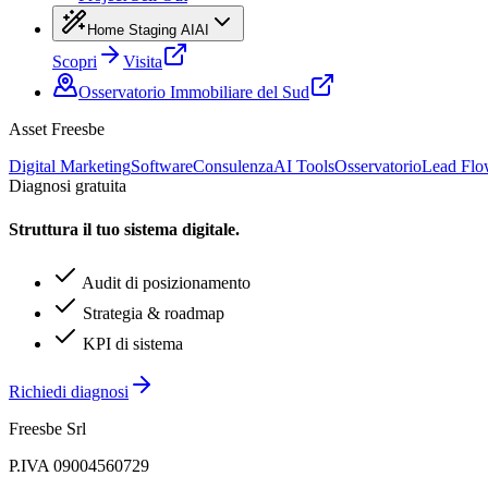
Home Staging AI
AI
Scopri
Visita
Osservatorio Immobiliare del Sud
Asset Freesbe
Digital Marketing
Software
Consulenza
AI Tools
Osservatorio
Lead Fl
Diagnosi gratuita
Struttura il tuo sistema digitale.
Audit di posizionamento
Strategia & roadmap
KPI di sistema
Richiedi diagnosi
Freesbe Srl
P.IVA 09004560729