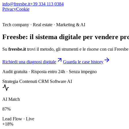
info@freesbe.it
+39 334 113 0384
Privacy
Cookie
FREE
TO BE
Tech company · Real estate · Marketing & AI
Freesbe: il sistema digitale per vendere
pr
Su
freesbe.it
trovi il metodo, gli strumenti e le risorse con cui Freesb
Richiedi una diagnosi digitale
Guarda le case history
Audit gratuita
· Risposta entro 24h · Senza impegno
Strategia
Contenuti
CRM
Software
AI
AI Match
87
%
Lead Flow · Live
+18%