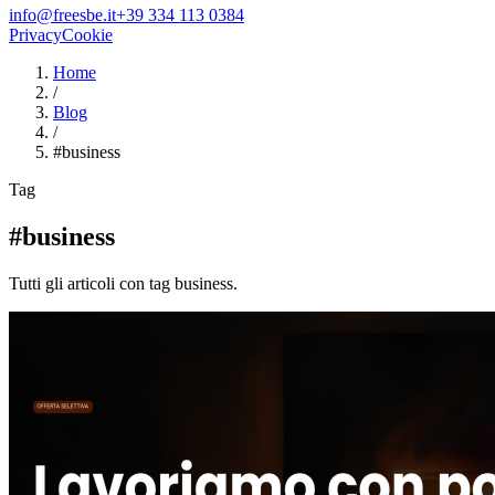
info@freesbe.it
+39 334 113 0384
Privacy
Cookie
Home
/
Blog
/
#
business
Tag
#business
Tutti gli articoli con tag business.