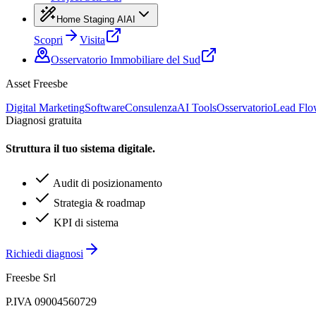
Home Staging AI
AI
Scopri
Visita
Osservatorio Immobiliare del Sud
Asset Freesbe
Digital Marketing
Software
Consulenza
AI Tools
Osservatorio
Lead Fl
Diagnosi gratuita
Struttura il tuo sistema digitale.
Audit di posizionamento
Strategia & roadmap
KPI di sistema
Richiedi diagnosi
Freesbe Srl
P.IVA 09004560729