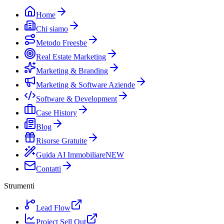
Home
Chi siamo
Metodo Freesbe
Real Estate Marketing
Marketing & Branding
Marketing & Software Aziende
Software & Development
Case History
Blog
Risorse Gratuite
Guida AI Immobiliare
NEW
Contatti
Strumenti
Lead Flow
Project Sell Out