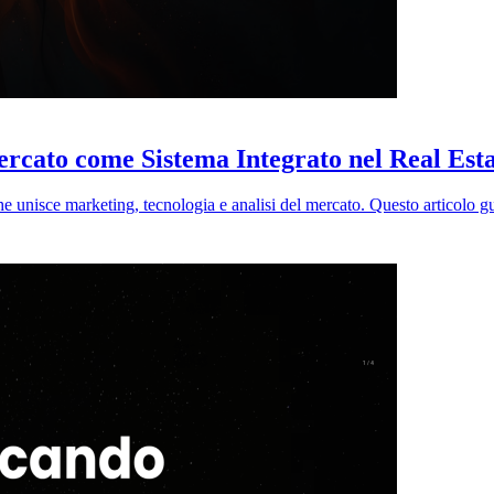
rcato come Sistema Integrato nel Real Est
che unisce marketing, tecnologia e analisi del mercato. Questo articolo