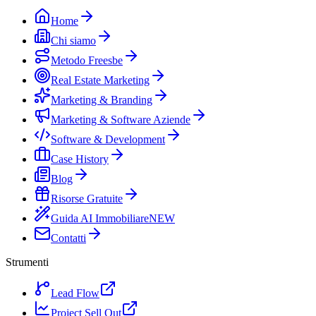
Home
Chi siamo
Metodo Freesbe
Real Estate Marketing
Marketing & Branding
Marketing & Software Aziende
Software & Development
Case History
Blog
Risorse Gratuite
Guida AI Immobiliare
NEW
Contatti
Strumenti
Lead Flow
Project Sell Out