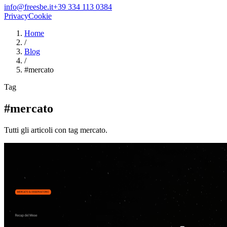
info@freesbe.it
+39 334 113 0384
Privacy
Cookie
Home
/
Blog
/
#
mercato
Tag
#mercato
Tutti gli articoli con tag mercato.