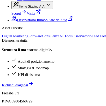
Home Staging AI
AI
Scopri
Visita
Osservatorio Immobiliare del Sud
Asset Freesbe
Digital Marketing
Software
Consulenza
AI Tools
Osservatorio
Lead Fl
Diagnosi gratuita
Struttura il tuo sistema digitale.
Audit di posizionamento
Strategia & roadmap
KPI di sistema
Richiedi diagnosi
Freesbe Srl
P.IVA 09004560729