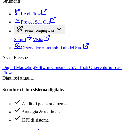
Strumenti
Lead Flow
Project Sell Out
Home Staging AI
AI
Scopri
Visita
Osservatorio Immobiliare del Sud
Asset Freesbe
Digital Marketing
Software
Consulenza
AI Tools
Osservatorio
Lead
Flow
Diagnosi gratuita
Struttura il tuo sistema digitale.
Audit di posizionamento
Strategia & roadmap
KPI di sistema