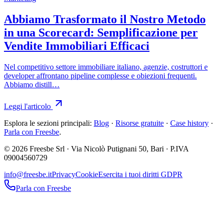
Abbiamo Trasformato il Nostro Metodo
in una Scorecard: Semplificazione per
Vendite Immobiliari Efficaci
Nel competitivo settore immobiliare italiano, agenzie, costruttori e
developer affrontano pipeline complesse e obiezioni frequenti.
Abbiamo distill…
Leggi l'articolo
Esplora le sezioni principali:
Blog
·
Risorse gratuite
·
Case history
·
Parla con Freesbe
.
© 2026 Freesbe Srl · Via Nicolò Putignani 50, Bari · P.IVA
09004560729
info@freesbe.it
Privacy
Cookie
Esercita i tuoi diritti GDPR
Parla con Freesbe