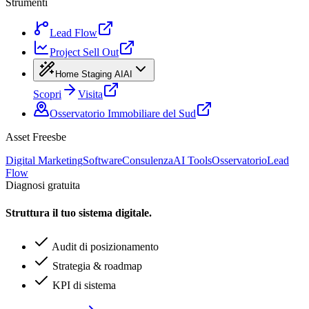
Strumenti
Lead Flow
Project Sell Out
Home Staging AI
AI
Scopri
Visita
Osservatorio Immobiliare del Sud
Asset Freesbe
Digital Marketing
Software
Consulenza
AI Tools
Osservatorio
Lead
Flow
Diagnosi gratuita
Struttura il tuo sistema digitale.
Audit di posizionamento
Strategia & roadmap
KPI di sistema