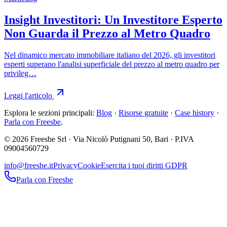
Insight Investitori: Un Investitore Esperto
Non Guarda il Prezzo al Metro Quadro
Nel dinamico mercato immobiliare italiano del 2026, gli investitori
esperti superano l'analisi superficiale del prezzo al metro quadro per
privileg…
Leggi l'articolo
Esplora le sezioni principali:
Blog
·
Risorse gratuite
·
Case history
·
Parla con Freesbe
.
© 2026 Freesbe Srl · Via Nicolò Putignani 50, Bari · P.IVA
09004560729
info@freesbe.it
Privacy
Cookie
Esercita i tuoi diritti GDPR
Parla con Freesbe