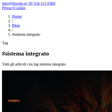
info@freesbe.it
+39 334 113 0384
Privacy
Cookie
Home
/
Blog
/
#
sistema integrato
Tag
#sistema integrato
Tutti gli articoli con tag sistema integrato.