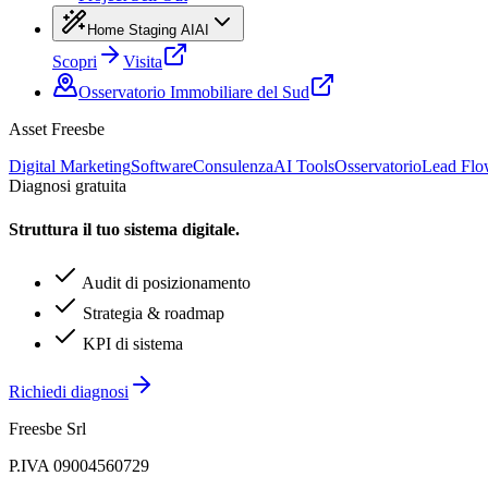
Home Staging AI
AI
Scopri
Visita
Osservatorio Immobiliare del Sud
Asset Freesbe
Digital Marketing
Software
Consulenza
AI Tools
Osservatorio
Lead Fl
Diagnosi gratuita
Struttura il tuo sistema digitale.
Audit di posizionamento
Strategia & roadmap
KPI di sistema
Richiedi diagnosi
Freesbe Srl
P.IVA 09004560729