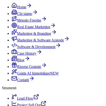
Home
Chi siamo
Metodo Freesbe
Real Estate Marketing
Marketing & Branding
Marketing & Software Aziende
Software & Development
Case History
Blog
Risorse Gratuite
Guida AI Immobiliare
NEW
Contatti
Strumenti
Lead Flow
Project Sell Out