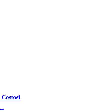
 Costosi
or…