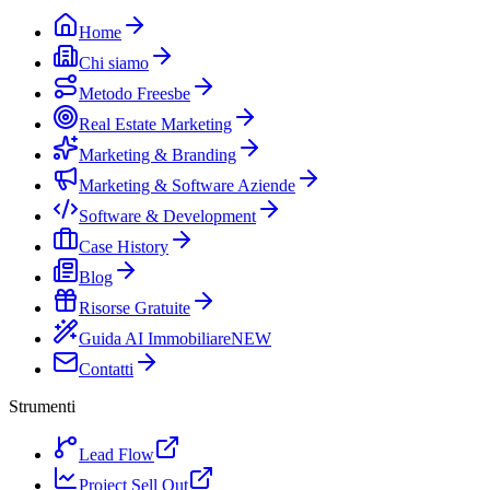
Home
Chi siamo
Metodo Freesbe
Real Estate Marketing
Marketing & Branding
Marketing & Software Aziende
Software & Development
Case History
Blog
Risorse Gratuite
Guida AI Immobiliare
NEW
Contatti
Strumenti
Lead Flow
Project Sell Out