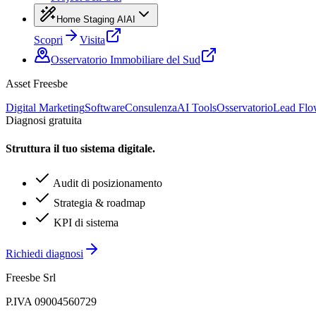
Home Staging AI
AI
Scopri
Visita
Osservatorio Immobiliare del Sud
Asset Freesbe
Digital Marketing
Software
Consulenza
AI Tools
Osservatorio
Lead Fl
Diagnosi gratuita
Struttura il tuo sistema digitale.
Audit di posizionamento
Strategia & roadmap
KPI di sistema
Richiedi diagnosi
Freesbe Srl
P.IVA 09004560729