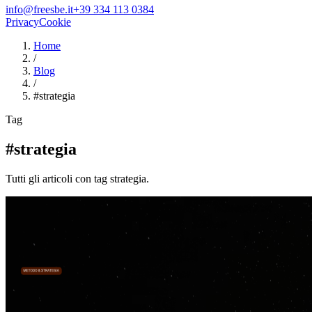
info@freesbe.it
+39 334 113 0384
Privacy
Cookie
Home
/
Blog
/
#
strategia
Tag
#strategia
Tutti gli articoli con tag strategia.