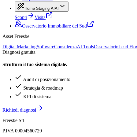
Home Staging AI
AI
Scopri
Visita
Osservatorio Immobiliare del Sud
Asset Freesbe
Digital Marketing
Software
Consulenza
AI Tools
Osservatorio
Lead Fl
Diagnosi gratuita
Struttura il tuo sistema digitale.
Audit di posizionamento
Strategia & roadmap
KPI di sistema
Richiedi diagnosi
Freesbe Srl
P.IVA 09004560729