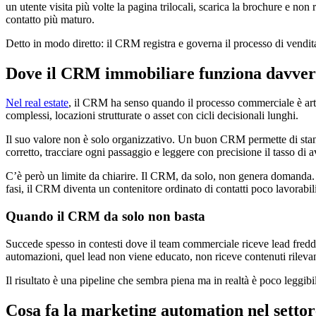
un utente visita più volte la pagina trilocali, scarica la brochure e n
contatto più maturo.
Detto in modo diretto: il CRM registra e governa il processo di vendit
Dove il CRM immobiliare funziona davve
Nel real estate
, il CRM ha senso quando il processo commerciale è artico
complessi, locazioni strutturate o asset con cicli decisionali lunghi.
Il suo valore non è solo organizzativo. Un buon CRM permette di standa
corretto, tracciare ogni passaggio e leggere con precisione il tasso di
C’è però un limite da chiarire. Il CRM, da solo, non genera domanda. S
fasi, il CRM diventa un contenitore ordinato di contatti poco lavorabi
Quando il CRM da solo non basta
Succede spesso in contesti dove il team commerciale riceve lead freddi,
automazioni, quel lead non viene educato, non riceve contenuti rilevanti
Il risultato è una pipeline che sembra piena ma in realtà è poco leggibil
Cosa fa la marketing automation nel setto