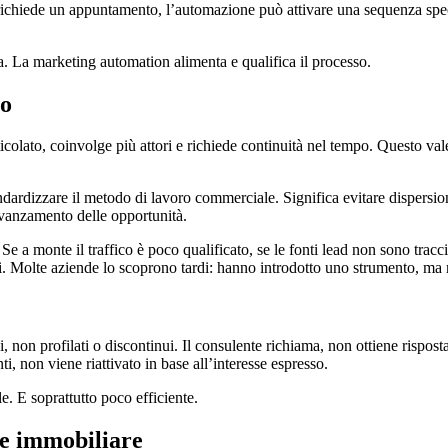
on richiede un appuntamento, l’automazione può attivare una sequenza spec
a. La marketing automation alimenta e qualifica il processo.
ro
lato, coinvolge più attori e richiede continuità nel tempo. Questo vale s
rdizzare il metodo di lavoro commerciale. Significa evitare dispersione 
 avanzamento delle opportunità.
e a monte il traffico è poco qualificato, se le fonti lead non sono tra
li. Molte aziende lo scoprono tardi: hanno introdotto uno strumento, ma 
 non profilati o discontinui. Il consulente richiama, non ottiene risposta
, non viene riattivato in base all’interesse espresso.
e. E soprattutto poco efficiente.
re immobiliare