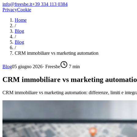
info@freesbe.it
+39 334 113 0384
Privacy
Cookie
Home
/
Blog
/
Blog
/
CRM immobiliare vs marketing automation
Blog
05 giugno 2026
·
Freesbe
7
min
CRM immobiliare vs marketing automati
CRM immobiliare vs marketing automation: differenze, limiti e integraz