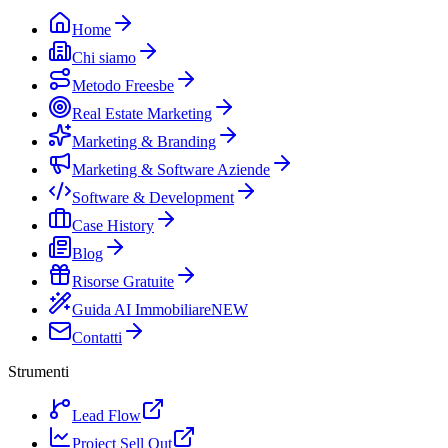
Home
Chi siamo
Metodo Freesbe
Real Estate Marketing
Marketing & Branding
Marketing & Software Aziende
Software & Development
Case History
Blog
Risorse Gratuite
Guida AI Immobiliare
NEW
Contatti
Strumenti
Lead Flow
Project Sell Out