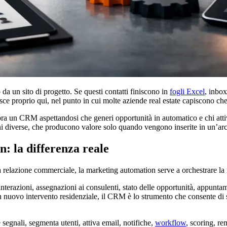
da un sito di progetto. Se questi contatti finiscono in
fogli Excel
, inbox
e proprio qui, nel punto in cui molte aziende real estate capiscono che 
pra un CRM aspettandosi che generi opportunità in automatico e chi attiv
i diverse, che producono valore solo quando vengono inserite in un’arch
 la differenza reale
la relazione commerciale, la marketing automation serve a orchestrare la 
nterazioni, assegnazioni ai consulenti, stato delle opportunità, appuntamen
ovo intervento residenziale, il CRM è lo strumento che consente di sape
gnali, segmenta utenti, attiva email, notifiche,
workflow
, scoring, re