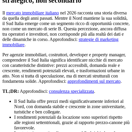
strategico, non secondario
Il
mercato immobiliare italiano
nel 2026 racconta una storia diversa
da quella degli anni passati. Mentre il Nord mantiene la sua solidità,
il Sud Italia emerge come un segmento ricco di opportunità concrete,
non come un mercato di serie B. Questa percezione, ancora diffusa
tra operatori e investitori, non corrisponde più alla realtà dei dati e
delle dinamiche in corso. Approfondisci:
strategie di marketing
immobiliare
.
Per agenzie immobiliari, costruttori, developer e property manager,
comprendere il Sud Italia significa identificare nicchie di mercato
con caratteristiche distintive: prezzi accessibili, domanda reale e
crescente, rendimenti potenziali elevati, e trasformazioni urbane in
atto. Non si tratta di speculazione, ma di mercati strutturali con
fondamenta solide. Approfondisci:
approfondimenti sul mercato
.
TL;DR:
Approfondisci:
consulenza specializzata
.
Il Sud Italia offre prezzi medi significativamente inferiori al
Nord, con domanda stabile e crescente in zone universitarie,
turistiche e ben collegate.
I rendimenti potenziali da locazione sono superiori rispetto
alle regioni settentrionali, grazie al rapporto prezzo-canone più
favorevole.