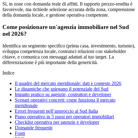
Sì, in zone con domanda reale di affitti. Il rapporto prezzo-rendita è
favorevole, ma richiede selezione accurata della zona, comprensione
della domanda locale, e gestione operativa competente.
Come posizionare un'agenzia immobiliare nel Sud
nel 2026?
Identifica un segmento specifico (prima casa, investimento, turismo),
sviluppa competenza locale, costruisci relazioni con stakeholder
chiave, e comunica con messaggi adattati al tuo target. La
differenziazione è più importante della genericità.
Indice
Il quadro del mercato meridionale: dati e contesto 2026
Le dinamiche che spiegano il potenziale del Sud
Impatto pratico su agenzie, costruttori e developer
Scenari operativi concreti: come funziona il mercato
meridionale
Errori frequenti nell’approccio al Sud Italia
Piano operativo in 5 passi per operatori immobiliari
Checklist operativa per agenzie e developer
Domande frequenti
Fonti