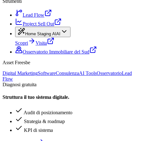
Strumenti
Lead Flow
Project Sell Out
Home Staging AI
AI
Scopri
Visita
Osservatorio Immobiliare del Sud
Asset Freesbe
Digital Marketing
Software
Consulenza
AI Tools
Osservatorio
Lead
Flow
Diagnosi gratuita
Struttura il tuo sistema digitale.
Audit di posizionamento
Strategia & roadmap
KPI di sistema