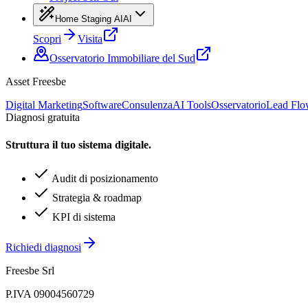
Home Staging AI
AI
Scopri
Visita
Osservatorio Immobiliare del Sud
Asset Freesbe
Digital Marketing
Software
Consulenza
AI Tools
Osservatorio
Lead Fl
Diagnosi gratuita
Struttura il tuo sistema digitale.
Audit di posizionamento
Strategia & roadmap
KPI di sistema
Richiedi diagnosi
Freesbe Srl
P.IVA 09004560729