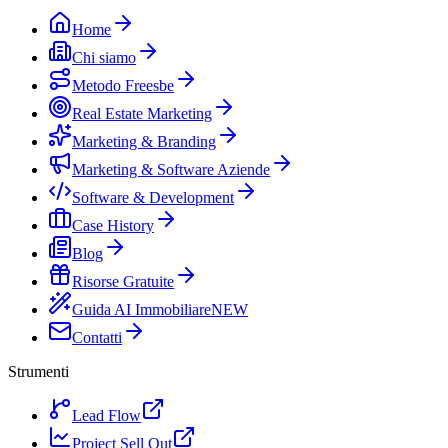
Home
Chi siamo
Metodo Freesbe
Real Estate Marketing
Marketing & Branding
Marketing & Software Aziende
Software & Development
Case History
Blog
Risorse Gratuite
Guida AI Immobiliare
NEW
Contatti
Strumenti
Lead Flow
Project Sell Out