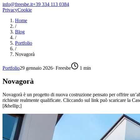
info@freesbe.it
+39 334 113 0384
Privacy
Cookie
Home
/
Blog
/
Portfolio
/
Novagorà
Portfolio
29 gennaio 2026
·
Freesbe
1
min
Novagorà
Novagorà è un progetto di nuova costruzione pensato per offrire un’ab
richieste realmente qualificate. Cliccando sul link può scaricare la C
[&hellip;]