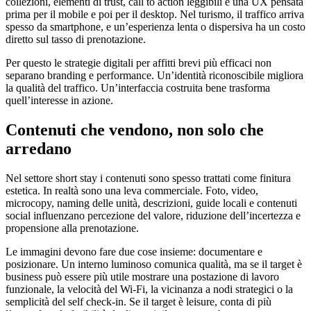
collezioni, elementi di trust, call to action leggibili e una UX pensata
prima per il mobile e poi per il desktop. Nel turismo, il traffico arriva
spesso da smartphone, e un’esperienza lenta o dispersiva ha un costo
diretto sul tasso di prenotazione.
Per questo le strategie digitali per affitti brevi più efficaci non
separano branding e performance. Un’identità riconoscibile migliora
la qualità del traffico. Un’interfaccia costruita bene trasforma
quell’interesse in azione.
Contenuti che vendono, non solo che
arredano
Nel settore short stay i contenuti sono spesso trattati come finitura
estetica. In realtà sono una leva commerciale. Foto, video,
microcopy, naming delle unità, descrizioni, guide locali e contenuti
social influenzano percezione del valore, riduzione dell’incertezza e
propensione alla prenotazione.
Le immagini devono fare due cose insieme: documentare e
posizionare. Un interno luminoso comunica qualità, ma se il target è
business può essere più utile mostrare una postazione di lavoro
funzionale, la velocità del Wi-Fi, la vicinanza a nodi strategici o la
semplicità del self check-in. Se il target è leisure, conta di più