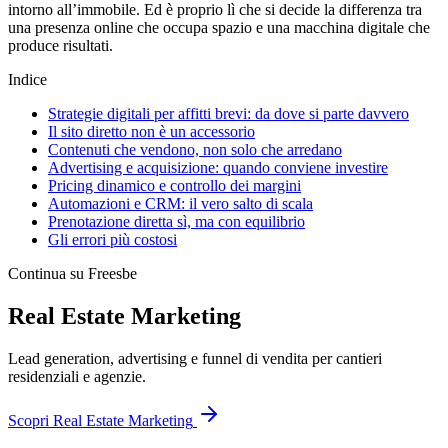
intorno all’immobile. Ed è proprio lì che si decide la differenza tra
una presenza online che occupa spazio e una macchina digitale che
produce risultati.
Indice
Strategie digitali per affitti brevi: da dove si parte davvero
Il sito diretto non è un accessorio
Contenuti che vendono, non solo che arredano
Advertising e acquisizione: quando conviene investire
Pricing dinamico e controllo dei margini
Automazioni e CRM: il vero salto di scala
Prenotazione diretta sì, ma con equilibrio
Gli errori più costosi
Continua su Freesbe
Real Estate Marketing
Lead generation, advertising e funnel di vendita per cantieri
residenziali e agenzie.
Scopri
Real Estate Marketing