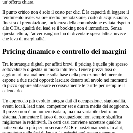
un’offerta chiara.
Il punto critico non è solo il costo per clic. È la capacità di leggere il
rendimento reale: valore medio prenotazione, costo di acquisizione,
finestra di prenotazione, incidenza della commissione evitata rispetto
alle OTA, qualità dei lead se il booking non è immediato. Senza
questa lettura, l’advertising rischia di diventare spesa tattica invece
che leva di marginalità.
Pricing dinamico e controllo dei margini
Tra le strategie digitali per affitti brevi, il pricing è quella più spesso
sottovalutata o gestita in modo intuitivo. Tenere prezzi fissi o
aggiornarli manualmente sulla base della percezione del mercato
espone a due rischi opposti: lasciare denaro sul tavolo nei momenti
di picco oppure abbassare eccessivamente le tariffe per riempire il
calendario.
Un approccio più evoluto integra dati di occupazione, stagionalità,
eventi locali, lead time, competitor set e durata media del soggiorno.
Il prezzo non è un numero isolato, ma una variabile dentro un
sistema. Aumentare il tasso di occupazione non sempre significa
migliorare la redditività. In certi casi conviene accettare qualche
notte vuota in più per preservare ADR e posizionamento. In altri,
soprattutto nelle fasi di lancio, la priorità può essere generare