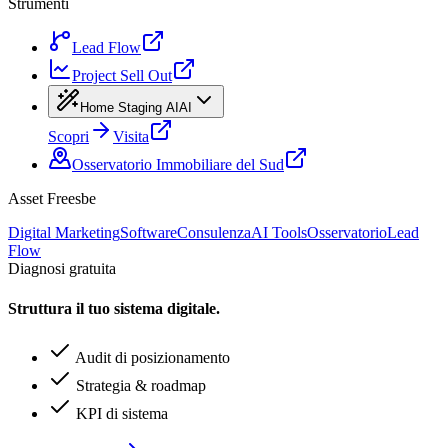
Strumenti
Lead Flow
Project Sell Out
Home Staging AI
AI
Scopri
Visita
Osservatorio Immobiliare del Sud
Asset Freesbe
Digital Marketing
Software
Consulenza
AI Tools
Osservatorio
Lead
Flow
Diagnosi gratuita
Struttura il tuo sistema digitale.
Audit di posizionamento
Strategia & roadmap
KPI di sistema