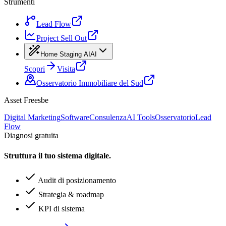
Strumenti
Lead Flow
Project Sell Out
Home Staging AI
AI
Scopri
Visita
Osservatorio Immobiliare del Sud
Asset Freesbe
Digital Marketing
Software
Consulenza
AI Tools
Osservatorio
Lead
Flow
Diagnosi gratuita
Struttura il tuo sistema digitale.
Audit di posizionamento
Strategia & roadmap
KPI di sistema