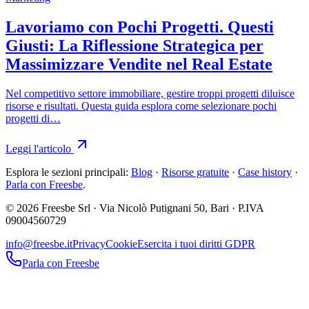
Lavoriamo con Pochi Progetti. Questi
Giusti: La Riflessione Strategica per
Massimizzare Vendite nel Real Estate
Nel competitivo settore immobiliare, gestire troppi progetti diluisce
risorse e risultati. Questa guida esplora come selezionare pochi
progetti di…
Leggi l'articolo
Esplora le sezioni principali:
Blog
·
Risorse gratuite
·
Case history
·
Parla con Freesbe
.
© 2026 Freesbe Srl · Via Nicolò Putignani 50, Bari · P.IVA
09004560729
info@freesbe.it
Privacy
Cookie
Esercita i tuoi diritti GDPR
Parla con Freesbe