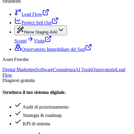
Strumenti
Lead Flow
Project Sell Out
Home Staging AI
AI
Scopri
Visita
Osservatorio Immobiliare del Sud
Asset Freesbe
Digital Marketing
Software
Consulenza
AI Tools
Osservatorio
Lead
Flow
Diagnosi gratuita
Struttura il tuo sistema digitale.
Audit di posizionamento
Strategia & roadmap
KPI di sistema