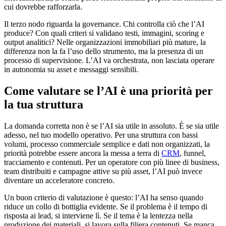
cui dovrebbe rafforzarla.
Il terzo nodo riguarda la governance. Chi controlla ciò che l’AI
produce? Con quali criteri si validano testi, immagini, scoring e
output analitici? Nelle organizzazioni immobiliari più mature, la
differenza non la fa l’uso dello strumento, ma la presenza di un
processo di supervisione. L’AI va orchestrata, non lasciata operare
in autonomia su asset e messaggi sensibili.
Come valutare se l’AI è una priorità per
la tua struttura
La domanda corretta non è se l’AI sia utile in assoluto. È se sia utile
adesso, nel tuo modello operativo. Per una struttura con bassi
volumi, processo commerciale semplice e dati non organizzati, la
priorità potrebbe essere ancora la messa a terra di
CRM
, funnel,
tracciamento e contenuti. Per un operatore con più linee di business,
team distribuiti e campagne attive su più asset, l’AI può invece
diventare un acceleratore concreto.
Un buon criterio di valutazione è questo: l’AI ha senso quando
riduce un collo di bottiglia evidente. Se il problema è il tempo di
risposta ai lead, si interviene lì. Se il tema è la lentezza nella
produzione dei materiali, si lavora sulla filiera contenuti. Se manca