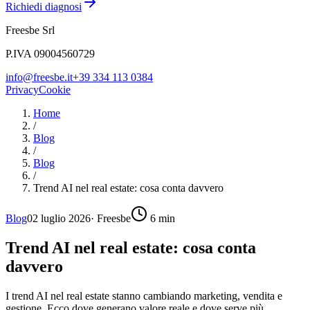
Richiedi diagnosi
Freesbe Srl
P.IVA 09004560729
info@freesbe.it
+39 334 113 0384
Privacy
Cookie
Home
/
Blog
/
Blog
/
Trend AI nel real estate: cosa conta davvero
Blog
02 luglio 2026
·
Freesbe
6
min
Trend AI nel real estate: cosa conta
davvero
I trend AI nel real estate stanno cambiando marketing, vendita e
gestione. Ecco dove generano valore reale e dove serve più