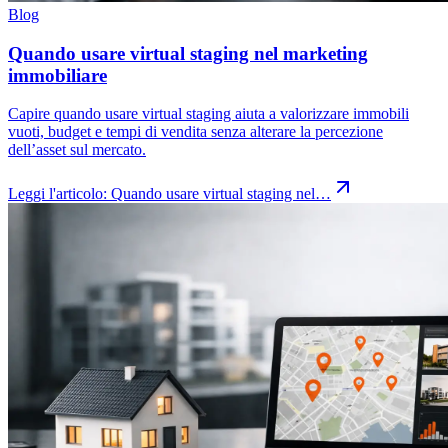
Blog
Quando usare virtual staging nel marketing
immobiliare
Capire quando usare virtual staging aiuta a valorizzare immobili
vuoti, budget e tempi di vendita senza alterare la percezione
dell’asset sul mercato.
Leggi l'articolo:
Quando usare virtual staging nel…