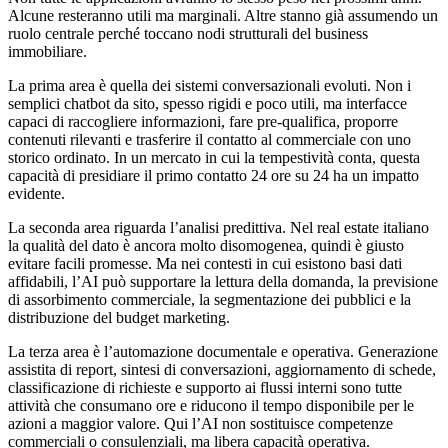
Alcune resteranno utili ma marginali. Altre stanno già assumendo un
ruolo centrale perché toccano nodi strutturali del business
immobiliare.
La prima area è quella dei sistemi conversazionali evoluti. Non i
semplici chatbot da sito, spesso rigidi e poco utili, ma interfacce
capaci di raccogliere informazioni, fare pre-qualifica, proporre
contenuti rilevanti e trasferire il contatto al commerciale con uno
storico ordinato. In un mercato in cui la tempestività conta, questa
capacità di presidiare il primo contatto 24 ore su 24 ha un impatto
evidente.
La seconda area riguarda l’analisi predittiva. Nel real estate italiano
la qualità del dato è ancora molto disomogenea, quindi è giusto
evitare facili promesse. Ma nei contesti in cui esistono basi dati
affidabili, l’AI può supportare la lettura della domanda, la previsione
di assorbimento commerciale, la segmentazione dei pubblici e la
distribuzione del budget marketing.
La terza area è l’automazione documentale e operativa. Generazione
assistita di report, sintesi di conversazioni, aggiornamento di schede,
classificazione di richieste e supporto ai flussi interni sono tutte
attività che consumano ore e riducono il tempo disponibile per le
azioni a maggior valore. Qui l’AI non sostituisce competenze
commerciali o consulenziali, ma libera capacità operativa.