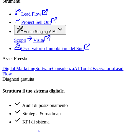
Strumenti
Lead Flow
Project Sell Out
Home Staging AI
AI
Scopri
Visita
Osservatorio Immobiliare del Sud
Asset Freesbe
Digital Marketing
Software
Consulenza
AI Tools
Osservatorio
Lead
Flow
Diagnosi gratuita
Struttura il tuo sistema digitale.
Audit di posizionamento
Strategia & roadmap
KPI di sistema