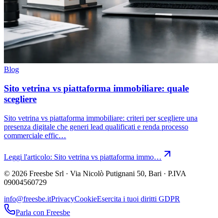
Blog
Sito vetrina vs piattaforma immobiliare: quale
scegliere
Sito vetrina vs piattaforma immobiliare: criteri per scegliere una
presenza digitale che generi lead qualificati e renda processo
commerciale effic…
Leggi l'articolo:
Sito vetrina vs piattaforma immo…
© 2026 Freesbe Srl · Via Nicolò Putignani 50, Bari · P.IVA
09004560729
info@freesbe.it
Privacy
Cookie
Esercita i tuoi diritti GDPR
Parla con Freesbe