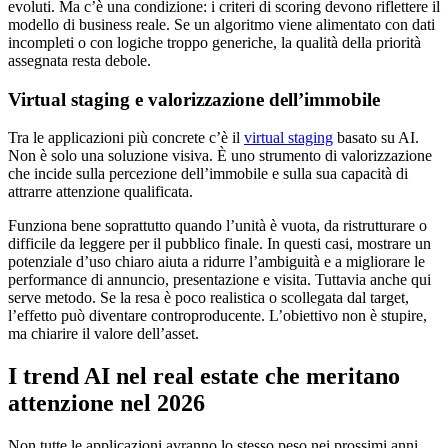
evoluti. Ma c’è una condizione: i criteri di scoring devono riflettere il
modello di business reale. Se un algoritmo viene alimentato con dati
incompleti o con logiche troppo generiche, la qualità della priorità
assegnata resta debole.
Virtual staging e valorizzazione dell’immobile
Tra le applicazioni più concrete c’è il
virtual staging
basato su AI.
Non è solo una soluzione visiva. È uno strumento di valorizzazione
che incide sulla percezione dell’immobile e sulla sua capacità di
attrarre attenzione qualificata.
Funziona bene soprattutto quando l’unità è vuota, da ristrutturare o
difficile da leggere per il pubblico finale. In questi casi, mostrare un
potenziale d’uso chiaro aiuta a ridurre l’ambiguità e a migliorare le
performance di annuncio, presentazione e visita. Tuttavia anche qui
serve metodo. Se la resa è poco realistica o scollegata dal target,
l’effetto può diventare controproducente. L’obiettivo non è stupire,
ma chiarire il valore dell’asset.
I trend AI nel real estate che meritano
attenzione nel 2026
Non tutte le applicazioni avranno lo stesso peso nei prossimi anni.