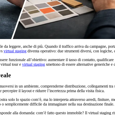
e da leggere, anche di più. Quando il traffico arriva da campagne, port
 vs
virtual staging
diventa operativo: due strumenti diversi, con logiche, c
ere funzionale all’obiettivo: aumentare il tasso di contatto, qualificare i
 virtual tour e
virtual staging
smettono di essere alternative generiche e d
reale
 muoversi in un ambiente, comprenderne distribuzione, collegamenti tra s
percepire il layout e ridurre l’incertezza prima della visita fisica.
stra solo lo spazio com’è, ma lo interpreta attraverso arredi, finiture, 
 o semplicemente difficile da immaginare nella sua destinazione finale.
r risponde alla domanda: com’è fatto questo immobile? Il virtual staging