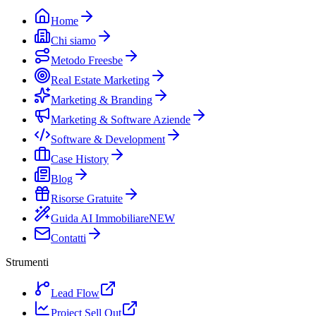
Home
Chi siamo
Metodo Freesbe
Real Estate Marketing
Marketing & Branding
Marketing & Software Aziende
Software & Development
Case History
Blog
Risorse Gratuite
Guida AI Immobiliare
NEW
Contatti
Strumenti
Lead Flow
Project Sell Out