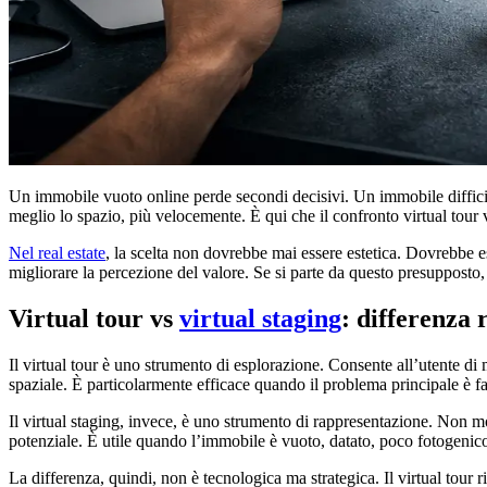
Un immobile vuoto online perde secondi decisivi. Un immobile difficil
meglio lo spazio, più velocemente. È qui che il confronto virtual tour
Nel real estate
, la scelta non dovrebbe mai essere estetica. Dovrebbe ess
migliorare la percezione del valore. Se si parte da questo presupposto,
Virtual tour vs
virtual staging
: differenza 
Il virtual tour è uno strumento di esplorazione. Consente all’utente di
spaziale. È particolarmente efficace quando il problema principale è far 
Il virtual staging, invece, è uno strumento di rappresentazione. Non mo
potenziale. È utile quando l’immobile è vuoto, datato, poco fotogenico
La differenza, quindi, non è tecnologica ma strategica. Il virtual tou