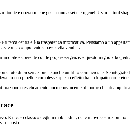
rutturate e operatori che gestiscono asset eterogenei. Usare il tool sbag
ile e il tema centrale è la trasparenza informativa. Pensiamo a un appar
 spazi è una componente chiave della vendita.
e l’immobile è coerente con le proprie esigenze, e questo migliora la quali
n contenuto di presentazione: è anche un filtro commerciale. Se integrato
evati o con pipeline complesse, questo effetto ha un impatto concreto su
rutturazione o esteticamente poco convincente, il tour rischia di amplifi
icace
o. È il caso classico degli immobili sfitti, delle nuove costruzioni no
sa risposta.