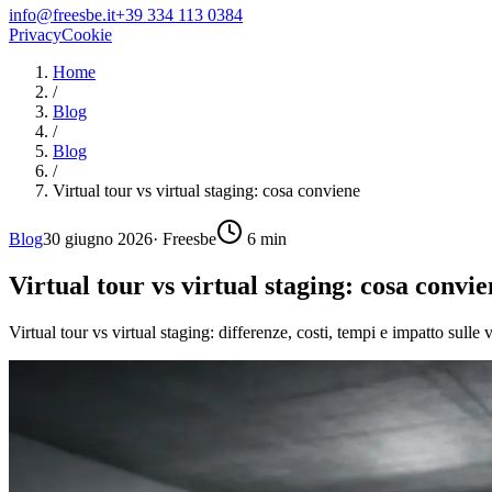
info@freesbe.it
+39 334 113 0384
Privacy
Cookie
Home
/
Blog
/
Blog
/
Virtual tour vs virtual staging: cosa conviene
Blog
30 giugno 2026
·
Freesbe
6
min
Virtual tour vs virtual staging: cosa convie
Virtual tour vs virtual staging: differenze, costi, tempi e impatto sulle