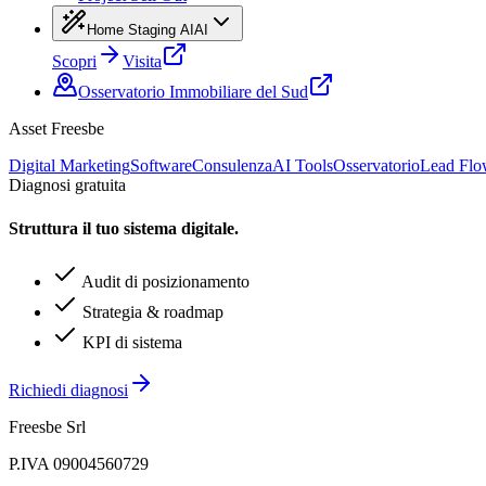
Home Staging AI
AI
Scopri
Visita
Osservatorio Immobiliare del Sud
Asset Freesbe
Digital Marketing
Software
Consulenza
AI Tools
Osservatorio
Lead Fl
Diagnosi gratuita
Struttura il tuo sistema digitale.
Audit di posizionamento
Strategia & roadmap
KPI di sistema
Richiedi diagnosi
Freesbe Srl
P.IVA 09004560729