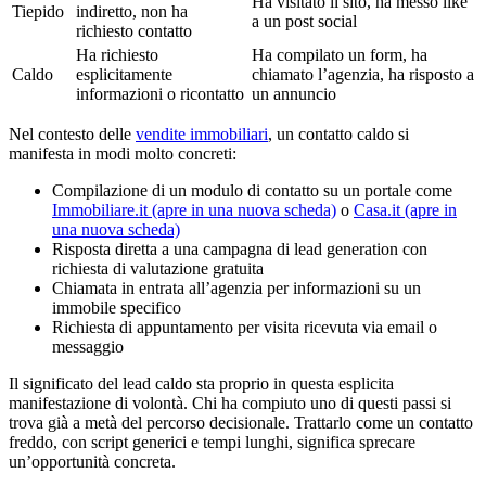
Ha visitato il sito, ha messo like
Tiepido
indiretto, non ha
a un post social
richiesto contatto
Ha richiesto
Ha compilato un form, ha
Caldo
esplicitamente
chiamato l’agenzia, ha risposto a
informazioni o ricontatto
un annuncio
Nel contesto delle
vendite immobiliari
, un contatto caldo si
manifesta in modi molto concreti:
Compilazione di un modulo di contatto su un portale come
Immobiliare.it
(apre in una nuova scheda)
o
Casa.it
(apre in
una nuova scheda)
Risposta diretta a una campagna di lead generation con
richiesta di valutazione gratuita
Chiamata in entrata all’agenzia per informazioni su un
immobile specifico
Richiesta di appuntamento per visita ricevuta via email o
messaggio
Il significato del lead caldo sta proprio in questa esplicita
manifestazione di volontà. Chi ha compiuto uno di questi passi si
trova già a metà del percorso decisionale. Trattarlo come un contatto
freddo, con script generici e tempi lunghi, significa sprecare
un’opportunità concreta.