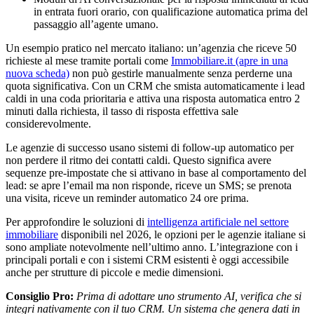
in entrata fuori orario, con qualificazione automatica prima del
passaggio all’agente umano.
Un esempio pratico nel mercato italiano: un’agenzia che riceve 50
richieste al mese tramite portali come
Immobiliare.it
(apre in una
nuova scheda)
non può gestirle manualmente senza perderne una
quota significativa. Con un CRM che smista automaticamente i lead
caldi in una coda prioritaria e attiva una risposta automatica entro 2
minuti dalla richiesta, il tasso di risposta effettiva sale
considerevolmente.
Le agenzie di successo usano sistemi di follow-up automatico per
non perdere il ritmo dei contatti caldi. Questo significa avere
sequenze pre-impostate che si attivano in base al comportamento del
lead: se apre l’email ma non risponde, riceve un SMS; se prenota
una visita, riceve un reminder automatico 24 ore prima.
Per approfondire le soluzioni di
intelligenza artificiale nel settore
immobiliare
disponibili nel 2026, le opzioni per le agenzie italiane si
sono ampliate notevolmente nell’ultimo anno. L’integrazione con i
principali portali e con i sistemi CRM esistenti è oggi accessibile
anche per strutture di piccole e medie dimensioni.
Consiglio Pro:
Prima di adottare uno strumento AI, verifica che si
integri nativamente con il tuo CRM. Un sistema che genera dati in