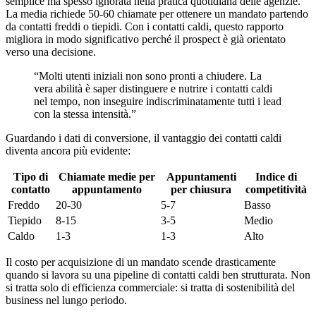
semplice ma spesso ignorata nella pratica quotidiana delle agenzie.
La media richiede 50-60 chiamate per ottenere un mandato partendo
da contatti freddi o tiepidi. Con i contatti caldi, questo rapporto
migliora in modo significativo perché il prospect è già orientato
verso una decisione.
“Molti utenti iniziali non sono pronti a chiudere. La
vera abilità è saper distinguere e nutrire i contatti caldi
nel tempo, non inseguire indiscriminatamente tutti i lead
con la stessa intensità.”
Guardando i dati di conversione, il vantaggio dei contatti caldi
diventa ancora più evidente:
Tipo di
Chiamate medie per
Appuntamenti
Indice di
contatto
appuntamento
per chiusura
competitività
Freddo
20-30
5-7
Basso
Tiepido
8-15
3-5
Medio
Caldo
1-3
1-3
Alto
Il costo per acquisizione di un mandato scende drasticamente
quando si lavora su una pipeline di contatti caldi ben strutturata. Non
si tratta solo di efficienza commerciale: si tratta di sostenibilità del
business nel lungo periodo.