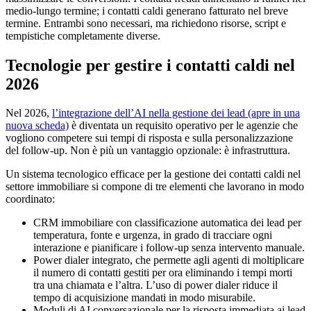
medio-lungo termine; i contatti caldi generano fatturato nel breve
termine. Entrambi sono necessari, ma richiedono risorse, script e
tempistiche completamente diverse.
Tecnologie per gestire i contatti caldi nel
2026
Nel 2026,
l’integrazione dell’AI nella gestione dei lead
(apre in una
nuova scheda)
è diventata un requisito operativo per le agenzie che
vogliono competere sui tempi di risposta e sulla personalizzazione
del follow-up. Non è più un vantaggio opzionale: è infrastruttura.
Un sistema tecnologico efficace per la gestione dei contatti caldi nel
settore immobiliare si compone di tre elementi che lavorano in modo
coordinato:
CRM immobiliare con classificazione automatica dei lead per
temperatura, fonte e urgenza, in grado di tracciare ogni
interazione e pianificare i follow-up senza intervento manuale.
Power dialer integrato, che permette agli agenti di moltiplicare
il numero di contatti gestiti per ora eliminando i tempi morti
tra una chiamata e l’altra. L’uso di power dialer riduce il
tempo di acquisizione mandati in modo misurabile.
Moduli di AI conversazionale per la risposta immediata ai lead