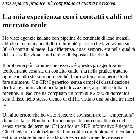
silos separati produce più confusione di quanta ne risolva.
La mia esperienza con i contatti caldi nel
mercato reale
Ho visto agenzie italiane con pipeline da centinaia di lead mensili
chiudere meno mandati di strutture più piccole che lavoravano su
30-40 contatti al mese. La differenza, quasi sempre, era nella qualità
della classificazione e nel tempo di risposta ai lead caldi.
Il problema più comune che osservo è questo: gli agenti sanno
teoricamente cosa sia un contatto caldo, ma nella pratica trattano
ogni lead allo stesso modo perché il loro sistema non permette di
fare altrimenti. Un CRM generico, senza campi di classificazione
dedicati e automazioni per la prioritizzazione, appiattisce tutta la
pipeline. Il lead che ha compilato un form alle 22:00 di domenica
sera finisce nello stesso elenco di chi ha visitato una pagina tre mesi
fa.
Un altro errore che ho visto ripetere è sovrastimare la “temperatura”
di un contatto. Non tutti i form compilati sono contatti caldi nel
senso stretto del termine. Chi scarica un PDF informativo è tiepido.
Chi chiede una valutazione dell’immobile con richiesta di ricontatto
entro questa settimana è caldo. Questa distinzione deve essere