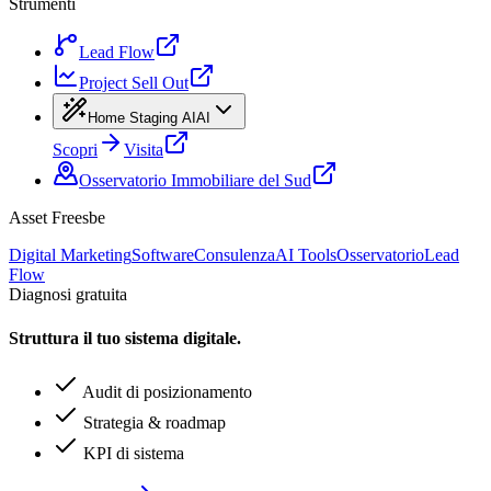
Strumenti
Lead Flow
Project Sell Out
Home Staging AI
AI
Scopri
Visita
Osservatorio Immobiliare del Sud
Asset Freesbe
Digital Marketing
Software
Consulenza
AI Tools
Osservatorio
Lead
Flow
Diagnosi gratuita
Struttura il tuo sistema digitale.
Audit di posizionamento
Strategia & roadmap
KPI di sistema