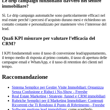
Le drip campaign funzionano davvero nel settore
immobiliare?
Sì. Le drip campaign automatiche sono particolarmente efficaci nel
real estate perché i percorsi d’acquisto durano mesi e richiedono un
contatto costante e personalizzato per mantenere vivo l’interesse del
lead.
Quali KPI misurare per valutare l’efficacia del
CRM?
I KPI fondamentali sono il tasso di conversione lead/appuntamento,
il tempo medio di risposta al primo contatto, il tasso di apertura delle
campagne email e WhatsApp, e il tasso di retention dei clienti nel
tempo.
Raccomandazione
Sistema Semplice per Gestire Visite Immobiliari: Organizza
Senza Confusione e Riduci i No-Show - Freesbe
Real Estate Marketing | Strategie, funnel e CRM immobiliari
Rubriche Semplici per il Marketing Immobiliare: Contenuti
Ricorrenti che Ti Rendono il Punto di Riferimento - Freesbe
Software
gestione lead immobiliare
: come sceglierlo