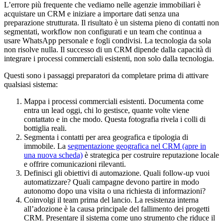
L’errore più frequente che vediamo nelle agenzie immobiliari è
acquistare un CRM e iniziare a importare dati senza una
preparazione strutturata. Il risultato è un sistema pieno di contatti non
segmentati, workflow non configurati e un team che continua a
usare WhatsApp personale e fogli condivisi. La tecnologia da sola
non risolve nulla. Il successo di un CRM dipende dalla capacità di
integrare i processi commerciali esistenti, non solo dalla tecnologia.
Questi sono i passaggi preparatori da completare prima di attivare
qualsiasi sistema:
Mappa i processi commerciali esistenti. Documenta come
entra un lead oggi, chi lo gestisce, quante volte viene
contattato e in che modo. Questa fotografia rivela i colli di
bottiglia reali.
Segmenta i contatti per area geografica e tipologia di
immobile. La
segmentazione geografica nel CRM
(apre in
una nuova scheda)
è strategica per costruire reputazione locale
e offrire comunicazioni rilevanti.
Definisci gli obiettivi di automazione. Quali follow-up vuoi
automatizzare? Quali campagne devono partire in modo
autonomo dopo una visita o una richiesta di informazioni?
Coinvolgi il team prima del lancio. La resistenza interna
all’adozione è la causa principale del fallimento dei progetti
CRM. Presentare il sistema come uno strumento che riduce il