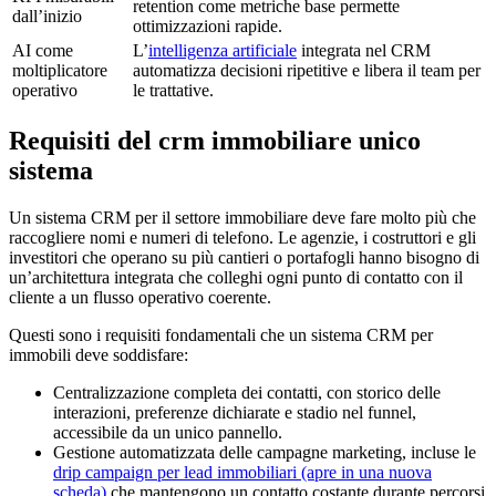
retention come metriche base permette
dall’inizio
ottimizzazioni rapide.
AI come
L’
intelligenza artificiale
integrata nel CRM
moltiplicatore
automatizza decisioni ripetitive e libera il team per
operativo
le trattative.
Requisiti del crm immobiliare unico
sistema
Un sistema CRM per il settore immobiliare deve fare molto più che
raccogliere nomi e numeri di telefono. Le agenzie, i costruttori e gli
investitori che operano su più cantieri o portafogli hanno bisogno di
un’architettura integrata che colleghi ogni punto di contatto con il
cliente a un flusso operativo coerente.
Questi sono i requisiti fondamentali che un sistema CRM per
immobili deve soddisfare:
Centralizzazione completa dei contatti, con storico delle
interazioni, preferenze dichiarate e stadio nel funnel,
accessibile da un unico pannello.
Gestione automatizzata delle campagne marketing, incluse le
drip campaign per lead immobiliari
(apre in una nuova
scheda)
che mantengono un contatto costante durante percorsi