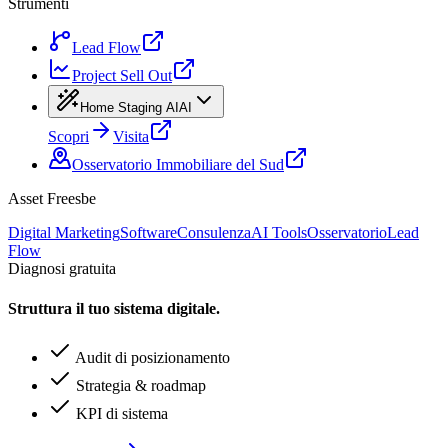
Strumenti
Lead Flow
Project Sell Out
Home Staging AI
AI
Scopri
Visita
Osservatorio Immobiliare del Sud
Asset Freesbe
Digital Marketing
Software
Consulenza
AI Tools
Osservatorio
Lead
Flow
Diagnosi gratuita
Struttura il tuo sistema digitale.
Audit di posizionamento
Strategia & roadmap
KPI di sistema