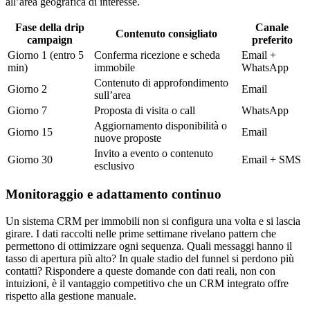
all’area geografica di interesse.
Fase della drip
Canale
Contenuto consigliato
campaign
preferito
Giorno 1 (entro 5
Conferma ricezione e scheda
Email +
min)
immobile
WhatsApp
Contenuto di approfondimento
Giorno 2
Email
sull’area
Giorno 7
Proposta di visita o call
WhatsApp
Aggiornamento disponibilità o
Giorno 15
Email
nuove proposte
Invito a evento o contenuto
Giorno 30
Email + SMS
esclusivo
Monitoraggio e adattamento continuo
Un sistema CRM per immobili non si configura una volta e si lascia
girare. I dati raccolti nelle prime settimane rivelano pattern che
permettono di ottimizzare ogni sequenza. Quali messaggi hanno il
tasso di apertura più alto? In quale stadio del funnel si perdono più
contatti? Rispondere a queste domande con dati reali, non con
intuizioni, è il vantaggio competitivo che un CRM integrato offre
rispetto alla gestione manuale.