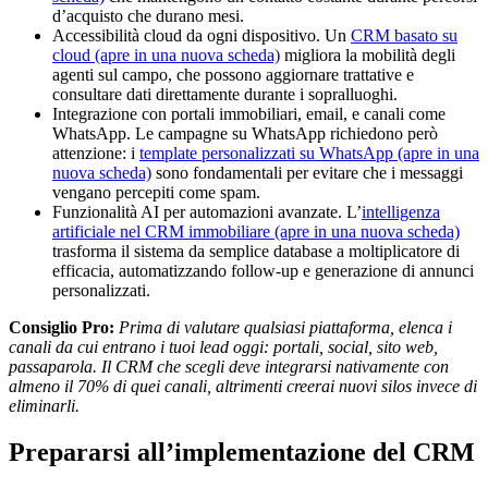
d’acquisto che durano mesi.
Accessibilità cloud da ogni dispositivo. Un
CRM basato su
cloud
(apre in una nuova scheda)
migliora la mobilità degli
agenti sul campo, che possono aggiornare trattative e
consultare dati direttamente durante i sopralluoghi.
Integrazione con portali immobiliari, email, e canali come
WhatsApp. Le campagne su WhatsApp richiedono però
attenzione: i
template personalizzati su WhatsApp
(apre in una
nuova scheda)
sono fondamentali per evitare che i messaggi
vengano percepiti come spam.
Funzionalità AI per automazioni avanzate. L’
intelligenza
artificiale nel CRM immobiliare
(apre in una nuova scheda)
trasforma il sistema da semplice database a moltiplicatore di
efficacia, automatizzando follow-up e generazione di annunci
personalizzati.
Consiglio Pro:
Prima di valutare qualsiasi piattaforma, elenca i
canali da cui entrano i tuoi lead oggi: portali, social, sito web,
passaparola. Il CRM che scegli deve integrarsi nativamente con
almeno il 70% di quei canali, altrimenti creerai nuovi silos invece di
eliminarli.
Prepararsi all’implementazione del CRM