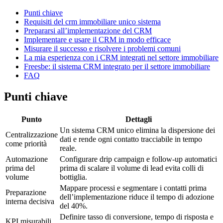
Punti chiave
Requisiti del crm immobiliare unico sistema
Prepararsi all’implementazione del CRM
Implementare e usare il CRM in modo efficace
Misurare il successo e risolvere i problemi comuni
La mia esperienza con i CRM integrati nel settore immobiliare
Freesbe: il sistema CRM integrato per il settore immobiliare
FAQ
Punti chiave
Punto
Dettagli
Un sistema CRM unico elimina la dispersione dei
Centralizzazione
dati e rende ogni contatto tracciabile in tempo
come priorità
reale.
Automazione
Configurare drip campaign e follow-up automatici
prima del
prima di scalare il volume di lead evita colli di
volume
bottiglia.
Mappare processi e segmentare i contatti prima
Preparazione
dell’implementazione riduce il tempo di adozione
interna decisiva
del 40%.
Definire tasso di conversione, tempo di risposta e
KPI misurabili