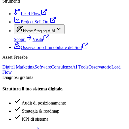
Strumenti
Lead Flow
Project Sell Out
Home Staging AI
AI
Scopri
Visita
Osservatorio Immobiliare del Sud
Asset Freesbe
Digital Marketing
Software
Consulenza
AI Tools
Osservatorio
Lead
Flow
Diagnosi gratuita
Struttura il tuo sistema digitale.
Audit di posizionamento
Strategia & roadmap
KPI di sistema