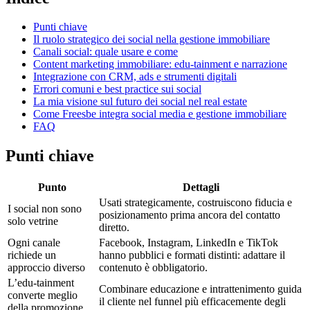
Punti chiave
Il ruolo strategico dei social nella gestione immobiliare
Canali social: quale usare e come
Content marketing immobiliare: edu-tainment e narrazione
Integrazione con CRM, ads e strumenti digitali
Errori comuni e best practice sui social
La mia visione sul futuro dei social nel real estate
Come Freesbe integra social media e gestione immobiliare
FAQ
Punti chiave
Punto
Dettagli
Usati strategicamente, costruiscono fiducia e
I social non sono
posizionamento prima ancora del contatto
solo vetrine
diretto.
Ogni canale
Facebook, Instagram, LinkedIn e TikTok
richiede un
hanno pubblici e formati distinti: adattare il
approccio diverso
contenuto è obbligatorio.
L’edu-tainment
Combinare educazione e intrattenimento guida
converte meglio
il cliente nel funnel più efficacemente degli
della promozione