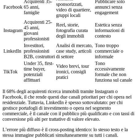
Acquirenti 35-
Pubblicare solo
sponsorizzati,
Facebook
65 anni,
annunci senza
video di quartiere,
famiglie
engagement
gruppi locali
Acquirenti 25-
Reel, storie,
Estetica senza
45 anni,
Instagram
fotografia curata
informazioni di
giovani
degli immobili
contesto
professionisti
Investitori,
Analisi di mercato,
Tono troppo
LinkedIn
professionisti
case study, articoli
commerciale o
B2B, costruttori
di settore
informale
Under 35, first-
Tono
Video brevi, tour
time buyer,
eccessivamente
TikTok
ironici, consigli
potenziali
formale che non
pratici
affittuari
funziona sul canale
Il 68% degli acquirenti ricerca immobili tramite Instagram o
Facebook, il che rende questi due canali prioritari per chi opera nel
residenziale. Tuttavia, LinkedIn è spesso sottovalutato: per chi
gestisce portafogli di investimento o opera nel segmento
commerciale, è il canale con il pubblico più qualificato e con tassi di
conversione più alti per trattative di valore elevato.
L’errore più diffuso è il cross-posting identico: lo stesso testo e la
stessa immagine pubblicati simultaneamente su tutti i canali.