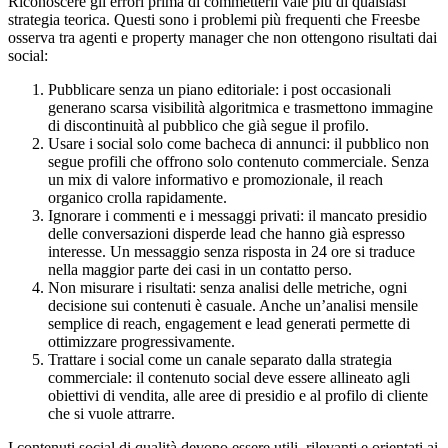
Riconoscere gli errori prima di commetterli vale più di qualsiasi
strategia teorica. Questi sono i problemi più frequenti che Freesbe
osserva tra agenti e property manager che non ottengono risultati dai
social:
Pubblicare senza un piano editoriale: i post occasionali
generano scarsa visibilità algoritmica e trasmettono immagine
di discontinuità al pubblico che già segue il profilo.
Usare i social solo come bacheca di annunci: il pubblico non
segue profili che offrono solo contenuto commerciale. Senza
un mix di valore informativo e promozionale, il reach
organico crolla rapidamente.
Ignorare i commenti e i messaggi privati: il mancato presidio
delle conversazioni disperde lead che hanno già espresso
interesse. Un messaggio senza risposta in 24 ore si traduce
nella maggior parte dei casi in un contatto perso.
Non misurare i risultati: senza analisi delle metriche, ogni
decisione sui contenuti è casuale. Anche un’analisi mensile
semplice di reach, engagement e lead generati permette di
ottimizzare progressivamente.
Trattare i social come un canale separato dalla strategia
commerciale: il contenuto social deve essere allineato agli
obiettivi di vendita, alle aree di presidio e al profilo di cliente
che si vuole attrarre.
I contenuti social di qualità devono essere utili, rilevanti e orientati ai