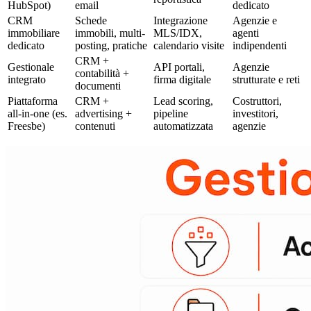
HubSpot)
email
dedicato
CRM
Schede
Integrazione
Agenzie e
immobiliare
immobili, multi-
MLS/IDX,
agenti
dedicato
posting, pratiche
calendario visite
indipendenti
CRM +
Gestionale
API portali,
Agenzie
contabilità +
integrato
firma digitale
strutturate e reti
documenti
Piattaforma
CRM +
Lead scoring,
Costruttori,
all-in-one (es.
advertising +
pipeline
investitori,
Freesbe)
contenuti
automatizzata
agenzie