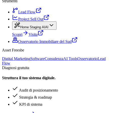
Strumenti
Lead Flow
Project Sell Out
Home Staging AI
AI
Scopri
Visita
Osservatorio Immobiliare del Sud
Asset Freesbe
Digital Marketing
Software
Consulenza
AI Tools
Osservatorio
Lead
Flow
Diagnosi gratuita
Struttura il tuo sistema digitale.
Audit di posizionamento
Strategia & roadmap
KPI di sistema