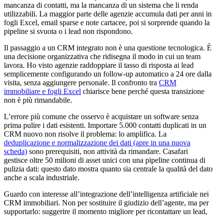
mancanza di contatti, ma la mancanza di un sistema che li renda
utilizzabili. La maggior parte delle agenzie accumula dati per anni in
fogli Excel, email sparse e note cartacee, poi si sorprende quando la
pipeline si svuota o i lead non rispondono.
Il passaggio a un CRM integrato non è una questione tecnologica. È
una decisione organizzativa che ridisegna il modo in cui un team
lavora. Ho visto agenzie raddoppiare il tasso di risposta ai lead
semplicemente configurando un follow-up automatico a 24 ore dalla
visita, senza aggiungere personale. Il confronto tra
CRM
immobiliare e fogli Excel
chiarisce bene perché questa transizione
non è più rimandabile.
L’errore più comune che osservo è acquistare un software senza
prima pulire i dati esistenti. Importare 5.000 contatti duplicati in un
CRM nuovo non risolve il problema: lo amplifica. La
deduplicazione e normalizzazione dei dati
(apre in una nuova
scheda)
sono prerequisiti, non attività da rimandare. Casafari
gestisce oltre 50 milioni di asset unici con una pipeline continua di
pulizia dati: questo dato mostra quanto sia centrale la qualità del dato
anche a scala industriale.
Guardo con interesse all’integrazione dell’intelligenza artificiale nei
CRM immobiliari. Non per sostituire il giudizio dell’agente, ma per
supportarlo: suggerire il momento migliore per ricontattare un lead,