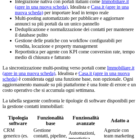
Integrazione nativa con portali italiani come
Immobiliare.it
(apre in una nuova scheda)
, Idealista e
Casa.it
(apre in una
nuova scheda)
per importare lead in tempo reale
Multi-posting automatizzato per pubblicare e aggiornare
annunci su più portali da un unico pannello
Deduplicazione e normalizzazione dei contatti per mantenere
il database pulito
Gestione delle pratiche con workflow configurabili per
vendita, locazione e property management
Reportistica per agente con KPI come conversion rate, tempo
medio di chiusura e fatturato
La sincronizzazione multi-posting verso portali come
Immobiliare.it
(apre in una nuova scheda)
, Idealista e
Casa.it
(apre in una nuova
scheda)
è considerata oggi una funzione base, non opzionale. Ogni
aggiornamento manuale su più piattaforme è una fonte di errore e un
costo operativo che si accumula ogni settimana.
La tabella seguente confronta le tipologie di software disponibili per
la gestione contatti immobiliari:
Tipologia
Funzionalità
Funzionalità
Adatto a
software
base
avanzate
CRM
Gestione
Agenzie con
Automazioni,
generico (es.
contatti, pipeline,
team marketing
reportistica