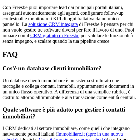
Con Freesbe puoi importare lead dai principali portali italiani,
assegnarli automaticamente agli agenti, configurare follow-up
contestuali e monitorare i KPI di ogni trattativa da un unico
pannello. La
soluzione CRM integrata
di Freesbe è pensata per chi
non vuole gestire tre software diversi per fare il lavoro di uno. Puoi
iniziare con il
CRM gratuito di Freesbe
per valutare le funzionalità
senza impegno, e scalare quando la tua pipeline cresce.
FAQ
Cos’è un database clienti immobiliare?
Un database clienti immobiliare è un sistema strutturato che
raccoglie e collega contatti, immobili, appuntamenti e documenti in
un unico flusso operativo. A differenza di una semplice rubrica, è
costruito attorno all’immobile e alla transazione come entità centrali.
Quale software è più adatto per gestire i contatti
immobiliari?
I CRM dedicati al settore immobiliare, come quelli che integrano
nativamente portali italiani (
Immobiliare.it
(apre in una nuova
scheda)
, Idealista,
Casa.it
(apre in una nuova scheda)
) e offrono