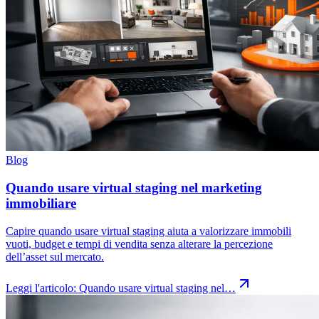
Blog
Quando usare virtual staging nel marketing
immobiliare
Capire quando usare virtual staging aiuta a valorizzare immobili
vuoti, budget e tempi di vendita senza alterare la percezione
dell’asset sul mercato.
Leggi l'articolo:
Quando usare virtual staging nel…