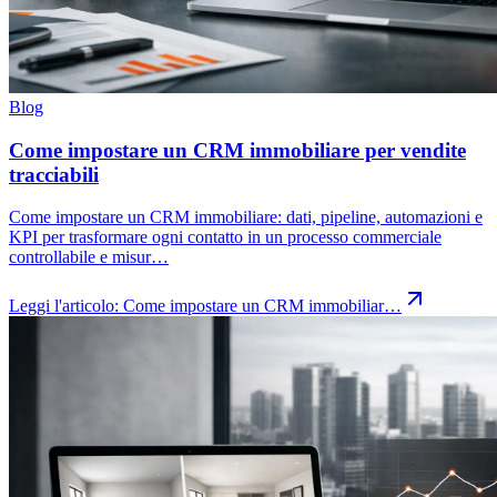
Blog
Come impostare un CRM immobiliare per vendite
tracciabili
Come impostare un CRM immobiliare: dati, pipeline, automazioni e
KPI per trasformare ogni contatto in un processo commerciale
controllabile e misur…
Leggi l'articolo:
Come impostare un CRM immobiliar…